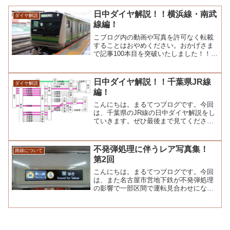
日中ダイヤ解説！！横浜線・南武
ダイヤ解説
線編！
こブログ内の動画や写真を許可なく転載
することはおやめください。おかげさま
で記事100本目を突破いたしました！！あ
りがとうございます！！こんにちは。ま
るてつブログ...
日中ダイヤ解説！！千葉県JR線
ダイヤ解説
編！
こんにちは。まるてつブログです。今回
は、千葉県のJR線の日中ダイヤ解説をし
ていきます。ぜひ最後まで見てくださ
い！！1 今回紹介する路線今回紹介する
路線は、・総武...
不発弾処理に伴うレア写真集！
路線について
第2回
こんにちは。まるてつブログです。今回
は、また名古屋市営地下鉄が不発弾処理
の影響で一部区間で運転見合わせになっ
たため、レアな行先などを撮影したりし
てきました。ぜひ...