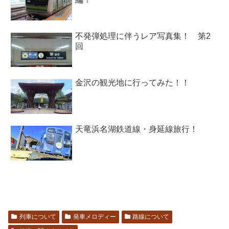
不発弾処理に伴うレア写真集！ 第2
回
金沢の観光地に行ってみた！！
天竜浜名湖鉄道線・身延線旅行！
列車について
発車メロディー
路線について