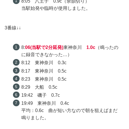
8:05 八王子 0.9c（余韻切り）
当駅始発や臨時が使用しました。
3番線↓↓
8:
06(当駅で2分延発)
東神奈川
1.0c
（鳴ったの
に録音できなかった…）
8:12 東神奈川 0.3c
8:17 東神奈川 0.5c
8:23 東神奈川 0.5c
8:29 大船 0.5c
19:42 磯子 0.7c
19:49 東神奈川 0.4c
平均：0.6c 曲が短い方なので朝を狙えばまだ
鳴りました。