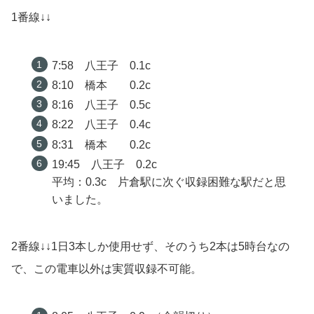
1番線↓↓
7:58 八王子 0.1c
8:10 橋本 0.2c
8:16 八王子 0.5c
8:22 八王子 0.4c
8:31 橋本 0.2c
19:45 八王子 0.2c
平均：0.3c 片倉駅に次ぐ収録困難な駅だと思
いました。
2番線↓↓1日3本しか使用せず、そのうち2本は5時台なの
で、この電車以外は実質収録不可能。