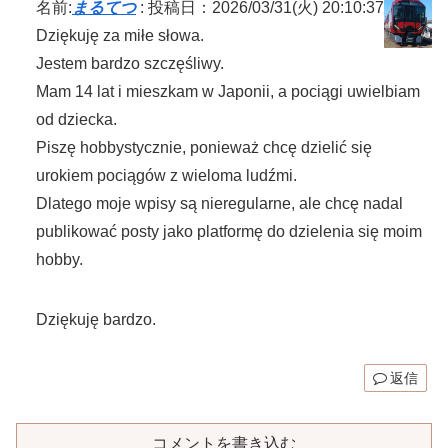
名前:
まるてつ
:
投稿日：2026/03/31(火) 20:10:37
Dziękuję za miłe słowa.
Jestem bardzo szczęśliwy.
Mam 14 lat i mieszkam w Japonii, a pociągi uwielbiam
od dziecka.
Piszę hobbystycznie, ponieważ chcę dzielić się
urokiem pociągów z wieloma ludźmi.
Dlatego moje wpisy są nieregularne, ale chcę nadal
publikować posty jako platformę do dzielenia się moim
hobby.
Dziękuję bardzo.
返信
コメントを書き込む