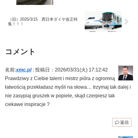
（旧）2025/3/15 西日本ダイヤ改正特
集！！！
コメント
名前:
xmc.pl
:
投稿日：2026/03/31(火) 17:12:42
Prawdziwy z Ciebie talent i mistrz pióra z ogromną
łatwością przekładasz myśli na słowa… trzymaj tak dalej i
nie zasypiaj gruszek w popiele, skąd czerpiesz tak
ciekawe inspiracje ?
返信